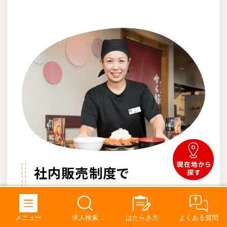
社内販売制度で
プライベートの
時間も食費も大助かり！
メニュー
求人検索
はたらき方
よくある質問